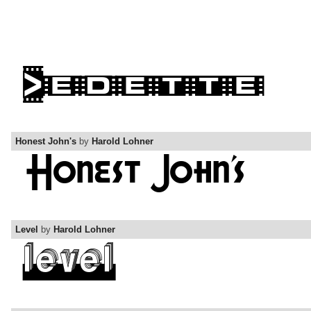
Honest John's
by
Harold Lohner
Level
by
Harold Lohner