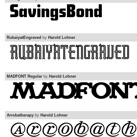
RubaiyatEngraved
by
Harold Lohner
MADFONT Regular
by
Harold Lohner
Arrobatherapy
by
Harold Lohner