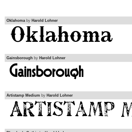
Oklahoma
by
Harold Lohner
Gainsborough
by
Harold Lohner
Artistamp Medium
by
Harold Lohner