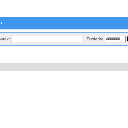
n
autext
Textfarbe