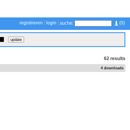
registrieren
|
login
|
(
0
)
suche:
62 results
4 downloads