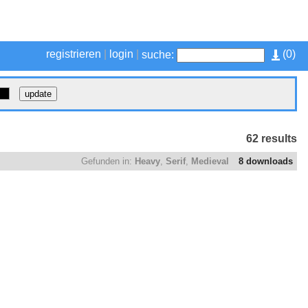
registrieren
|
login
|
(
0
)
suche:
62 results
Gefunden in:
Heavy
,
Serif
,
Medieval
8 downloads