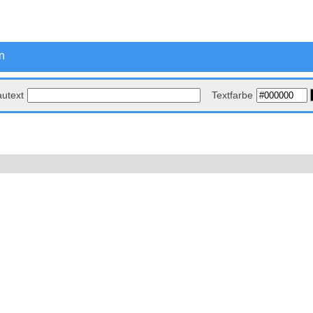
n
autext
Textfarbe