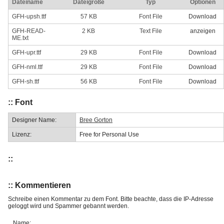
Dateiname
Dateigröße
Typ
Optionen
GFH-upsh.ttf
57 KB
Font File
Download
GFH-READ-
2 KB
Text File
anzeigen
ME.txt
GFH-upr.ttf
29 KB
Font File
Download
GFH-nml.ttf
29 KB
Font File
Download
GFH-sh.ttf
56 KB
Font File
Download
:: Font
Designer Name:
Bree Gorton
Lizenz:
Free for Personal Use
::
:: Kommentieren
Schreibe einen Kommentar zu dem Font. Bitte beachte, dass die IP-Adresse
geloggt wird und Spammer gebannt werden.
Name: