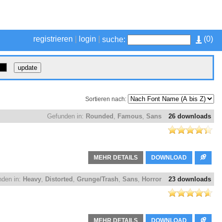
registrieren
|
login
|
(
0
)
suche:
Sortieren nach:
Gefunden in:
Rounded
,
Famous
,
Sans
26 downloads
MEHR DETAILS
DOWNLOAD
nden in:
Heavy
,
Distorted
,
Grunge/Trash
,
Sans
,
Horror
23 downloads
MEHR DETAILS
DOWNLOAD