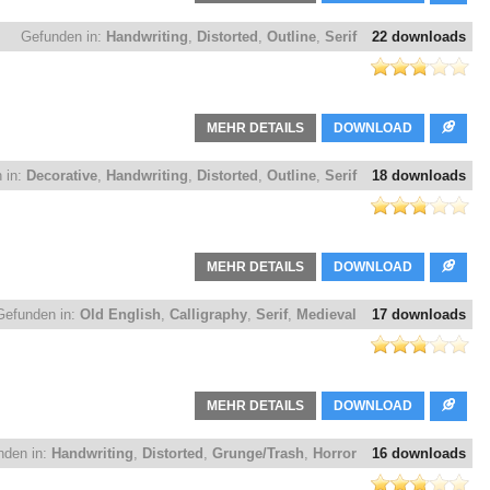
Gefunden in:
Handwriting
,
Distorted
,
Outline
,
Serif
22 downloads
MEHR DETAILS
DOWNLOAD
 in:
Decorative
,
Handwriting
,
Distorted
,
Outline
,
Serif
18 downloads
MEHR DETAILS
DOWNLOAD
Gefunden in:
Old English
,
Calligraphy
,
Serif
,
Medieval
17 downloads
MEHR DETAILS
DOWNLOAD
nden in:
Handwriting
,
Distorted
,
Grunge/Trash
,
Horror
16 downloads