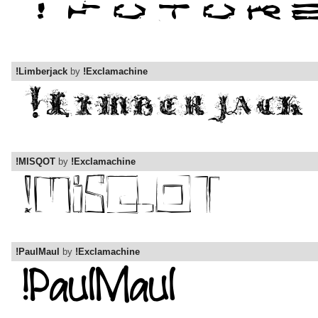
!Limberjack
by
!Exclamachine
!MISQOT
by
!Exclamachine
!PaulMaul
by
!Exclamachine