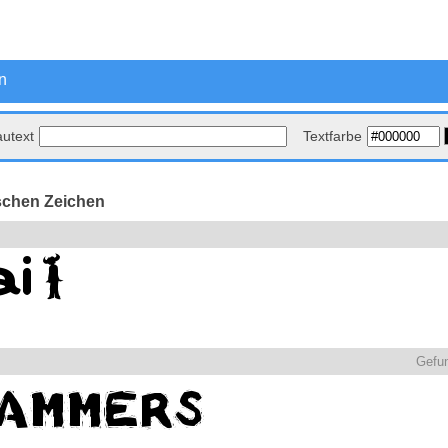
n
autext
Textfarbe
schen Zeichen
Gefu