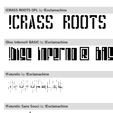
!CRASS ROOTS OFL
by
!Exclamachine
!Disc Inferno® BASIC
by
!Exclamachine
!Futurelic
by
!Exclamachine
!Futurelic Sans Souci
by
!Exclamachine