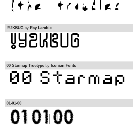
!Y2KBUG
by
Ray Larabie
00 Starmap Truetype
by
Iconian Fonts
01-01-00