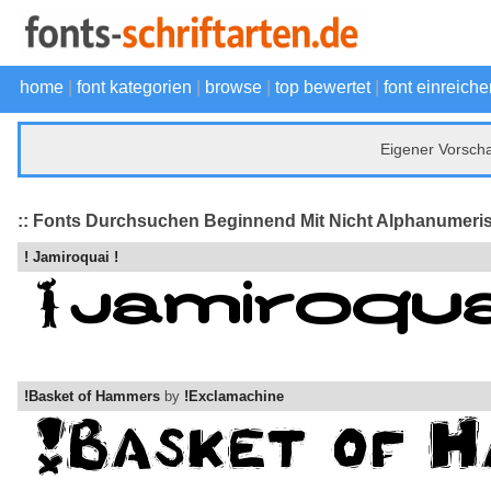
home
|
font kategorien
|
browse
|
top bewertet
|
font einreiche
Eigener Vorsch
:: Fonts Durchsuchen Beginnend Mit Nicht Alphanumeri
! Jamiroquai !
!Basket of Hammers
by
!Exclamachine