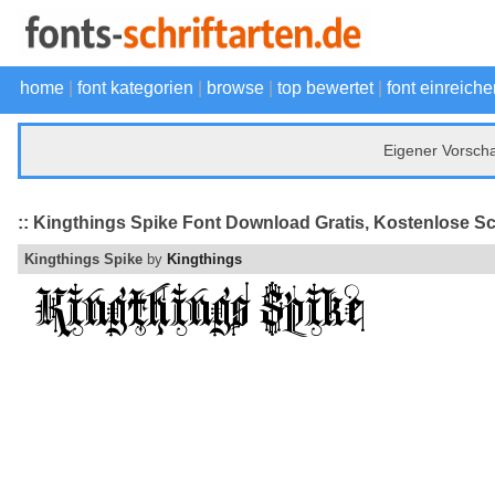
home
|
font kategorien
|
browse
|
top bewertet
|
font einreiche
Eigener Vorsch
:: Kingthings Spike Font Download Gratis, Kostenlose Sch
Kingthings Spike
by
Kingthings