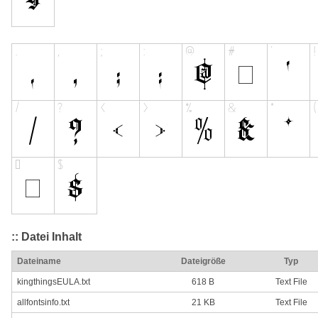
:: Datei Inhalt
Dateiname
Dateigröße
Typ
kingthingsEULA.txt
618 B
Text File
allfontsinfo.txt
21 KB
Text File