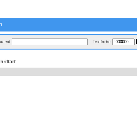
n
autext
Textfarbe
riftart