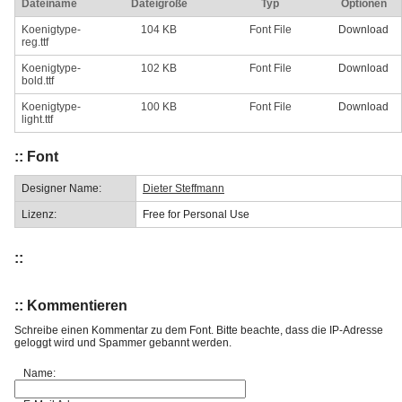
Dateiname
Dateigröße
Typ
Optionen
Koenigtype-
104 KB
Font File
Download
reg.ttf
Koenigtype-
102 KB
Font File
Download
bold.ttf
Koenigtype-
100 KB
Font File
Download
light.ttf
:: Font
Designer Name:
Dieter Steffmann
Lizenz:
Free for Personal Use
::
:: Kommentieren
Schreibe einen Kommentar zu dem Font. Bitte beachte, dass die IP-Adresse
geloggt wird und Spammer gebannt werden.
Name: