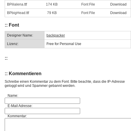
BPilialena.ttf
174 KB
Font File
Download
BPbigHead.ttf
79 KB
Font File
Download
:: Font
Designer Name:
backpacker
Lizenz:
Free for Personal Use
::
:: Kommentieren
Schreibe einen Kommentar zu dem Font. Bitte beachte, dass die IP-Adresse
geloggt wird und Spammer gebannt werden.
Name:
E-Mail Adresse:
Kommentar: