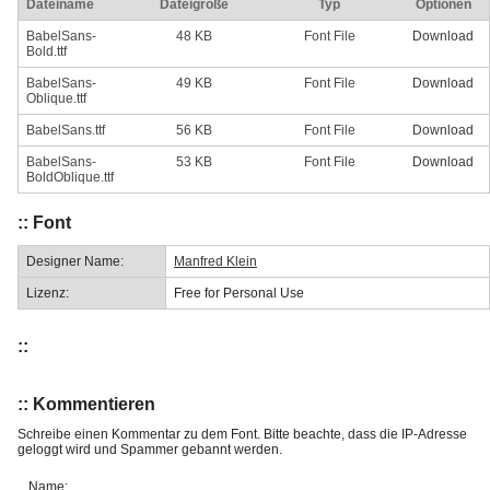
Dateiname
Dateigröße
Typ
Optionen
BabelSans-
48 KB
Font File
Download
Bold.ttf
BabelSans-
49 KB
Font File
Download
Oblique.ttf
BabelSans.ttf
56 KB
Font File
Download
BabelSans-
53 KB
Font File
Download
BoldOblique.ttf
:: Font
Designer Name:
Manfred Klein
Lizenz:
Free for Personal Use
::
:: Kommentieren
Schreibe einen Kommentar zu dem Font. Bitte beachte, dass die IP-Adresse
geloggt wird und Spammer gebannt werden.
Name: