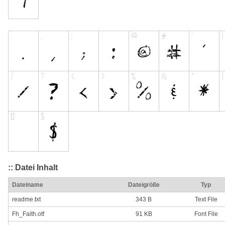
:: Datei Inhalt
Dateiname
Dateigröße
Typ
readme.txt
343 B
Text File
Fh_Faith.otf
91 KB
Font File