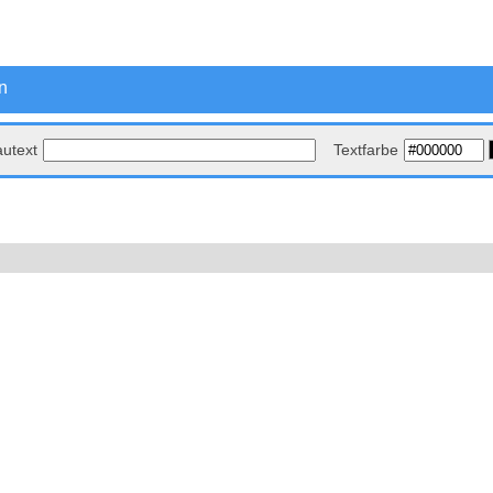
n
autext
Textfarbe