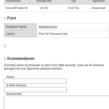
Dateiname
Dateigröße
Typ
Optionen
KlausBFraktur.ttf
29 KB
Font File
Download
:: Font
Designer Name:
Manfred Klein
Lizenz:
Free for Personal Use
::
:: Kommentieren
Schreibe einen Kommentar zu dem Font. Bitte beachte, dass die IP-Adresse
geloggt wird und Spammer gebannt werden.
Name:
E-Mail Adresse:
Kommentar: