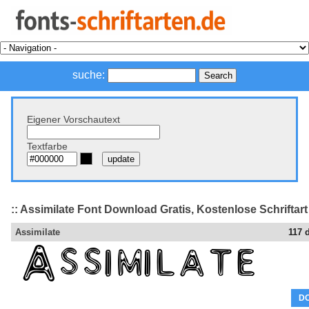
suche:
Eigener Vorschautext
Textfarbe
:: Assimilate Font Download Gratis, Kostenlose Schriftart
Assimilate
117 
D