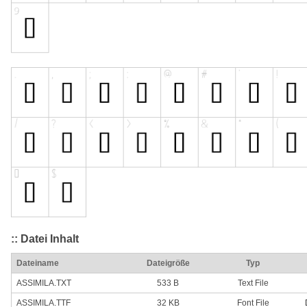
:: Datei Inhalt
Dateiname
Dateigröße
Typ
ASSIMILA.TXT
533 B
Text File
ASSIMILA.TTF
32 KB
Font File