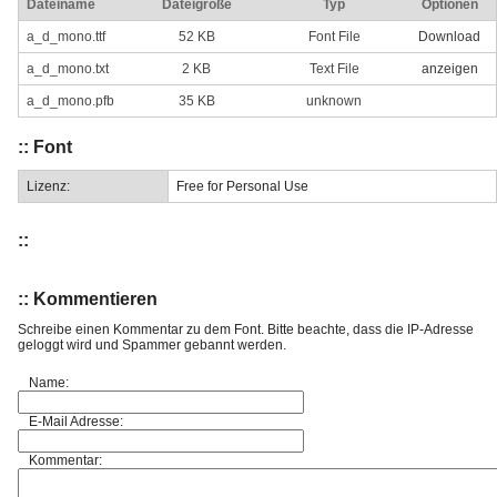
Dateiname
Dateigröße
Typ
Optionen
a_d_mono.ttf
52 KB
Font File
Download
a_d_mono.txt
2 KB
Text File
anzeigen
a_d_mono.pfb
35 KB
unknown
:: Font
Lizenz:
Free for Personal Use
::
:: Kommentieren
Schreibe einen Kommentar zu dem Font. Bitte beachte, dass die IP-Adresse
geloggt wird und Spammer gebannt werden.
Name:
E-Mail Adresse:
Kommentar: