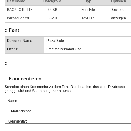
Dateiname
Dateigröße
Typ
Optionen
BACKTO19.TTF
34 KB
Font File
Download
!pizzadude.txt
682 B
Text File
anzeigen
:: Font
Designer Name:
PizzaDude
Lizenz:
Free for Personal Use
::
:: Kommentieren
Schreibe einen Kommentar zu dem Font. Bitte beachte, dass die IP-Adresse
geloggt wird und Spammer gebannt werden.
Name:
E-Mail Adresse:
Kommentar: