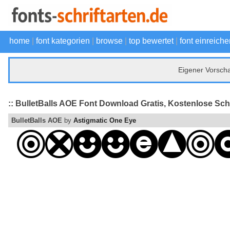
home
|
font kategorien
|
browse
|
top bewertet
|
font einreiche
Eigener Vorsch
:: BulletBalls AOE Font Download Gratis, Kostenlose Schr
BulletBalls AOE
by
Astigmatic One Eye