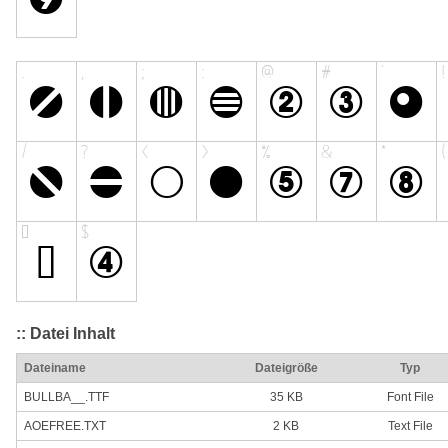
:: Datei Inhalt
Dateiname
Dateigröße
Typ
BULLBA__.TTF
35 KB
Font File
AOEFREE.TXT
2 KB
Text File