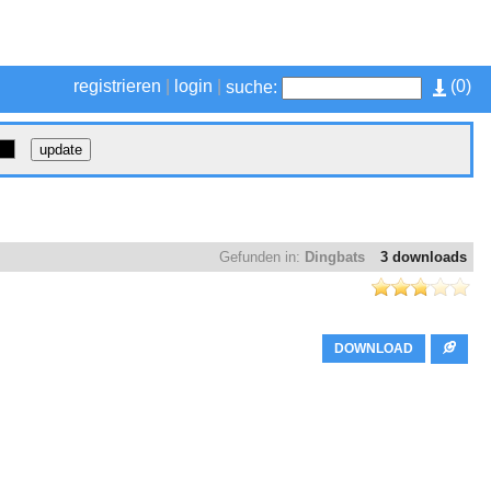
registrieren
|
login
|
(
0
)
suche:
Gefunden in:
Dingbats
3 downloads
DOWNLOAD