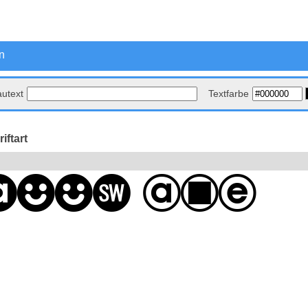
n
autext
Textfarbe
iftart