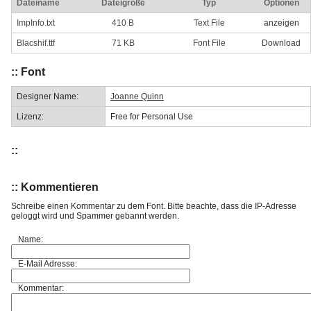
Dateiname
Dateigröße
Typ
Optionen
ImpInfo.txt
410 B
Text File
anzeigen
Blacshif.ttf
71 KB
Font File
Download
:: Font
Designer Name:
Joanne Quinn
Lizenz:
Free for Personal Use
::
:: Kommentieren
Schreibe einen Kommentar zu dem Font. Bitte beachte, dass die IP-Adresse
geloggt wird und Spammer gebannt werden.
Name:
E-Mail Adresse:
Kommentar: