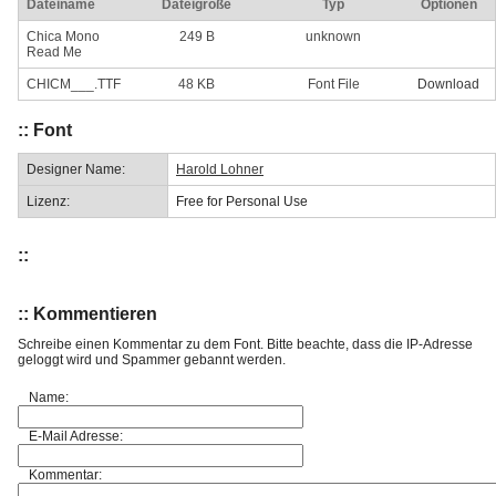
Dateiname
Dateigröße
Typ
Optionen
Chica Mono
249 B
unknown
Read Me
CHICM___.TTF
48 KB
Font File
Download
:: Font
Designer Name:
Harold Lohner
Lizenz:
Free for Personal Use
::
:: Kommentieren
Schreibe einen Kommentar zu dem Font. Bitte beachte, dass die IP-Adresse
geloggt wird und Spammer gebannt werden.
Name:
E-Mail Adresse:
Kommentar: