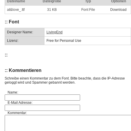
Dateiname
Dateigröße
Typ
Optionen
at&love_.ttf
31 KB
Font File
Download
:: Font
Designer Name:
LivingEnd
Lizenz:
Free for Personal Use
::
:: Kommentieren
Schreibe einen Kommentar zu dem Font. Bitte beachte, dass die IP-Adresse
geloggt wird und Spammer gebannt werden.
Name:
E-Mail Adresse:
Kommentar: