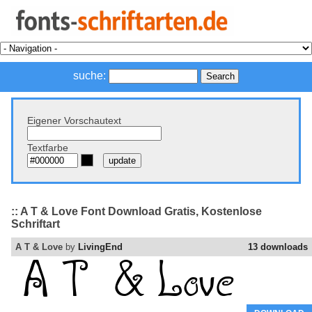
suche:
Eigener Vorschautext
Textfarbe
:: A T & Love Font Download Gratis, Kostenlose
Schriftart
A T & Love
by
LivingEnd
13 downloads