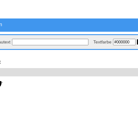
n
autext
Textfarbe
t