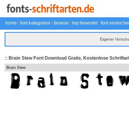
home
|
font kategorien
|
browse
|
top bewertet
|
font einreiche
Eigener Vorsch
:: Brain Stew Font Download Gratis, Kostenlose Schriftar
Brain Stew