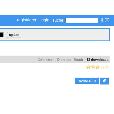
registrieren
|
login
|
(
0
)
suche:
Gefunden in:
Distorted
,
Brush
13 downloads
DOWNLOAD