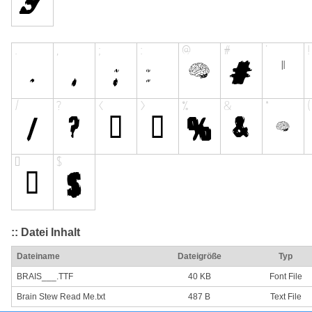
:: Datei Inhalt
Dateiname
Dateigröße
Typ
BRAIS___.TTF
40 KB
Font File
Brain Stew Read Me.txt
487 B
Text File