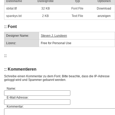
Dateiname
Dateigröße
Typ
Optionen
sbital.ttf
32 KB
Font File
Download
spankys.txt
2 KB
Text File
anzeigen
:: Font
Designer Name:
Steven J. Lundeen
Lizenz:
Free for Personal Use
::
:: Kommentieren
Schreibe einen Kommentar zu dem Font. Bitte beachte, dass die IP-Adresse
geloggt wird und Spammer gebannt werden.
Name:
E-Mail Adresse:
Kommentar: