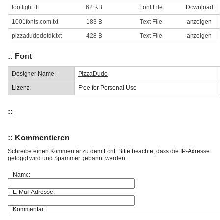
footfight.ttf
62 KB
Font File
Download
1001fonts.com.txt
183 B
Text File
anzeigen
pizzadudedotdk.txt
428 B
Text File
anzeigen
:: Font
Designer Name:
PizzaDude
Lizenz:
Free for Personal Use
::
:: Kommentieren
Schreibe einen Kommentar zu dem Font. Bitte beachte, dass die IP-Adresse
geloggt wird und Spammer gebannt werden.
Name:
E-Mail Adresse:
Kommentar: