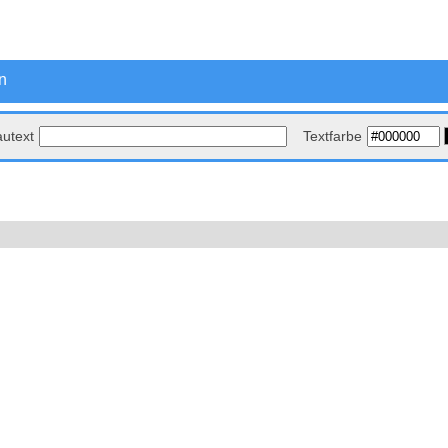
n
autext
Textfarbe