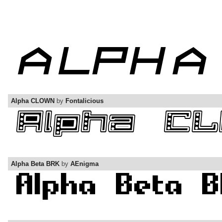
Alpha CLOWN
by
Fontalicious
Alpha Beta BRK
by
AEnigma