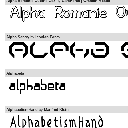
Alpha Romanie Outline G98
by
GemFonts | Graham Meade
Alpha Sentry
by
Iconian Fonts
Alphabeta
AlphabetismHand
by
Manfred Klein