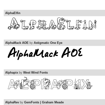
AlphaElfin
AlphaMack AOE
by
Astigmatic One Eye
Alphapix
by
West Wind Fonts
AlphaRev
by
GemFonts | Graham Meade